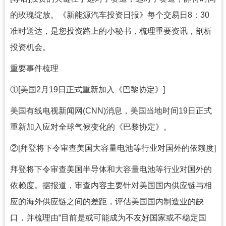
的玫瑰绽放。《新能源汽车投资日报》每个交易日8：30
准时送达，是您投资路上的小秘书，梳理重要资讯，剖析
投资机会。
重要事件梳理
①[美国2月19日正式重新加入《巴黎协定》]
美国有线电视新闻网(CNN)消息，美国当地时间19日正式
重新加入应对全球气候变化的《巴黎协定》。
②[拜登将下令审查美国大容量电池等行业对国外的依赖度]
拜登将下令审查美国半导体和大容量电池等行业对国外的
依赖度。据报道，审查内容主要针对美国国内供应链与相
应的海外供应链之间的差距，评估美国国内制造业的缺
口，并梳理由“目前是或可能成为不友好国家或不稳定国