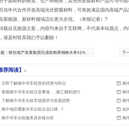
分子膜材料的研发、生产和销售，其光伏胶膜材料产品可与中国
百佳年代合作开发高端光伏胶膜材料，可有效满足国内高端产品
在新能源、新材料领域迈出更大步伐。（本报记者）?
转载自见能源之新，内容均来自于互联网，不代表本站观点，内
，请及时联系我们予以删除！
一篇：
财信地产发展集团完成收购青铜峡水务51%股权
下
推荐阅读】↓
立即了解阆中吊车租赁的优势与特点
阆
掌握阆中吊车出租注意事项，..施工顺利进行
阆
了解阆中吊车出租市场需求与发展趋势
阆
车公司
阆中高空作业平台
阆中地区哪家吊车出租企业口碑..？
如
阆中吊车出租服务及价格分析
阆