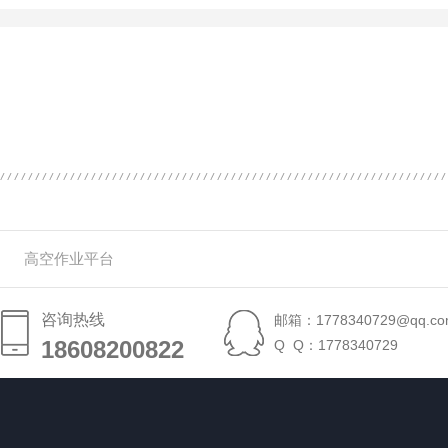
高空作业平台
咨询热线
邮箱：1778340729@qq.co
18608200822
18608200822
Q Q：1778340729