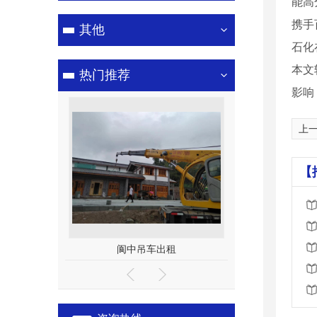
能高
携手
其他
石化
本文
热门推荐
影响
上
【
租赁
阆中吊车出租
阆中吊