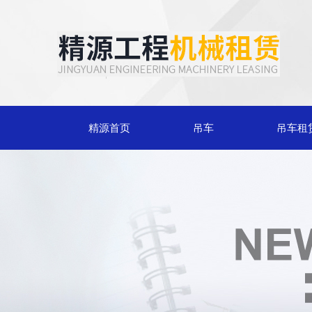
精源首页
吊车
吊车租